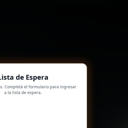
Lista de Espera
. Completá el formulario para ingresar
a la lista de espera.