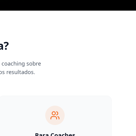
a?
l coaching sobre
s resultados.
Para Coaches