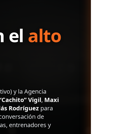
n el
alto
vo) y la Agencia
“Cachito” Vigil
,
Maxi
lás Rodríguez
para
 conversación de
as, entrenadores y